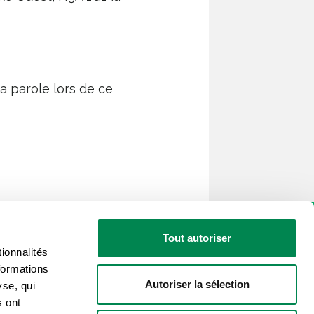
a parole lors de ce
Tout autoriser
ionnalités
formations
Autoriser la sélection
yse, qui
sé par les actualités de la CSD?
s ont