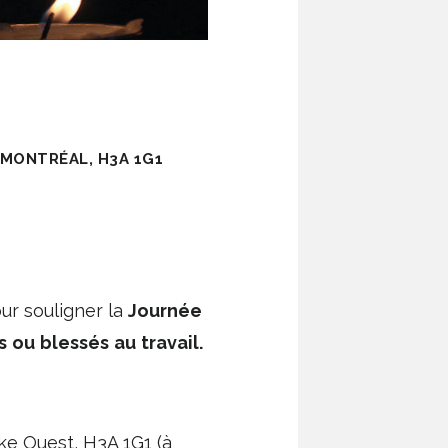
 MONTRÉAL, H3A 1G1
ur souligner la
Journée
s
ou
blessés
au
travail.
ke Ouest, H3A 1G1 (à