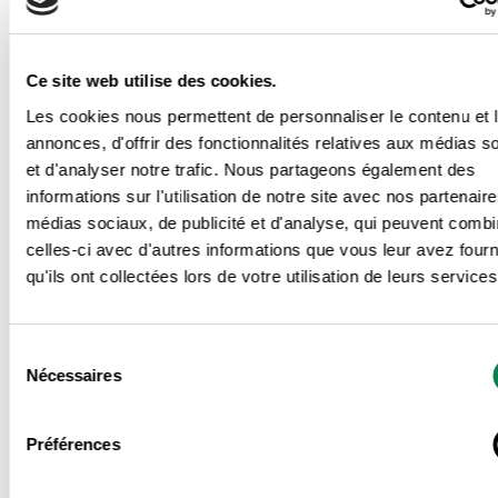
pour les syndicats ?
L’avenir du travail à l’ère de l’intelligence
artificielle
Ce site web utilise des cookies.
Les cookies nous permettent de personnaliser le contenu et 
Nouveautés en SST
annonces, d'offrir des fonctionnalités relatives aux médias s
et d'analyser notre trafic. Nous partageons également des
Lire l’article du Nouvelliste couvrant la manifestation de
informations sur l'utilisation de notre site avec nos partenair
la CSD :
médias sociaux, de publicité et d'analyse, qui peuvent combi
https://www.lenouvelliste.ca/actualites/politique/2025/
celles-ci avec d'autres informations que vous leur avez four
qu'ils ont collectées lors de votre utilisation de leurs services
travailleurs-en-colere-a-trois-rivieres-
3P5HLHBFBZGGXNXF7MXYBAT3XY/
Sélection
Nécessaires
du
consentement
Préférences