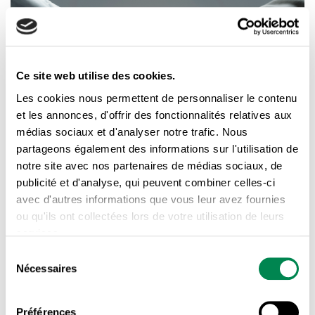
Ce site web utilise des cookies.
Les cookies nous permettent de personnaliser le contenu
et les annonces, d'offrir des fonctionnalités relatives aux
médias sociaux et d'analyser notre trafic. Nous
partageons également des informations sur l'utilisation de
notre site avec nos partenaires de médias sociaux, de
publicité et d'analyse, qui peuvent combiner celles-ci
avec d'autres informations que vous leur avez fournies
ou qu'ils ont collectées lors de votre utilisation de leurs
El sindicato está en la búsqueda de personas
services.
motivadas, que deseen integrarse al equipo de trabajo
Sélection
de la planta Olymel ubicada en Ange-Gardien. Puedes
Nécessaires
du
consentement
postularte en uno de los siguientes puestos: empaque,
envíos, sacrificio (todo relacionado a manipulación de
Préférences