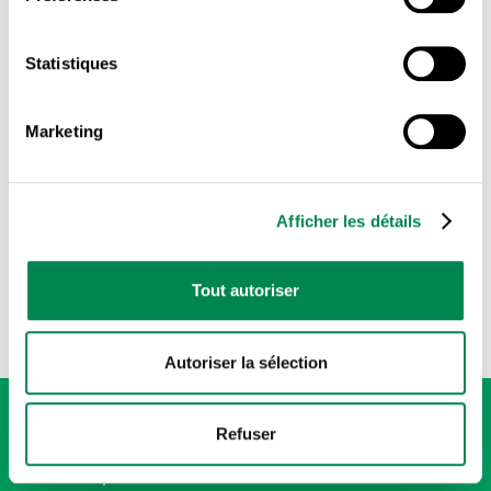
carnes y alimentos).
Statistiques
El sindicato puede ayudarte en la postulación, envíanos
tu CV ahora mismo.
Marketing
SSAGROMEX@hotmail.com
!Comparte esta información y juntos haremos que todos
Afficher les détails
obtengan una oportunidad laboral justa e igualitaria!
Tout autoriser
Autoriser la sélection
Refuser