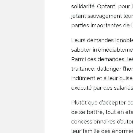
solidarité. Optant pour l
jetant sauvagement leurs
parties importantes de l
Leurs demandes ignobles
saboter irrémédiablement
Parmi ces demandes, les
traitance, d’allonger l’ho
indûment et à leur guis
exécuté par des salariés
Plutôt que d’accepter c
de se battre, tout en ét
concessionnaires d’automo
leur famille des énormes