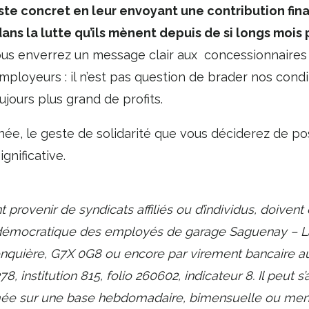
te concret en leur envoyant une contribution fina
s la lutte qu’ils mènent depuis de si longs mois p
 vous enverrez un message clair aux concessionnaires
mployeurs : il n’est pas question de brader nos condi
oujours plus grand de profits.
nnée, le geste de solidarité que vous déciderez de p
gnificative.
 provenir de syndicats affiliés ou d’individus, doiven
démocratique des employés de garage Saguenay – La
onquière, G7X 0G8 ou encore par virement bancaire 
78, institution 815, folio 260602, indicateur 8. Il peut s
e sur une base hebdomadaire, bimensuelle ou mens