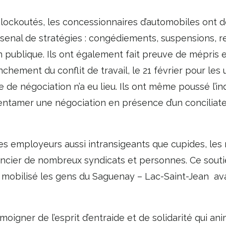
 lockoutés, les concessionnaires d’automobiles ont d
rsenal de stratégies : congédiements, suspensions, re
n publique. Ils ont également fait preuve de mépris e
chement du conflit de travail, le 21 février pour les 
 de négociation n’a eu lieu. Ils ont même poussé l’i
’entamer une négociation en présence d’un conciliate
des employeurs aussi intransigeants que cupides, l
nancier de nombreux syndicats et personnes. Ce soutie
a mobilisé les gens du Saguenay – Lac-Saint-Jean av
oigner de l’esprit d’entraide et de solidarité qui anim