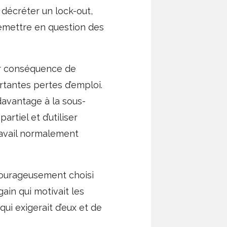
à décréter un lock-out,
remettre en question des
our conséquence de
rtantes pertes d’emploi.
davantage à la sous-
artiel et d’utiliser
ravail normalement
courageusement choisi
ain qui motivait les
qui exigerait d’eux et de