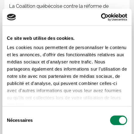
La Coalition québécoise contre la réforme de
l’assurance-emploi est composée de la Fédération
québécoise des municipalités (FQM), de l’Union des
municipalités du Québec (UMQ), de la Fédération
Ce site web utilise des cookies.
des commissions scolaires du Québec (FCSQ), de
Les cookies nous permettent de personnaliser le contenu
l’Union des producteurs agricoles (UPA), de Solidarité
et les annonces, d'offrir des fonctionnalités relatives aux
rurale du Québec (SRQ), de la Coalition de l’Est, de la
médias sociaux et d'analyser notre trafic. Nous
Fédération des femmes du Québec (FFQ), de la
partageons également des informations sur l'utilisation de
Fédération des travailleurs et travailleuses du
notre site avec nos partenaires de médias sociaux, de
publicité et d'analyse, qui peuvent combiner celles-ci
Québec (FTQ), de la Confédération des syndicats
avec d'autres informations que vous leur avez fournies
nationaux (CSN), de la Centrale des syndicats du
ou qu'ils ont collectées lors de votre utilisation de leurs
Québec (CSQ), de la Centrale des syndicats
services.
démocratiques (CSD), du Syndicat de la fonction
Sélection
publique et parapublique du Québec (SFPQ), de la
Nécessaires
du
Fédération interprofessionnelle de la santé du
consentement