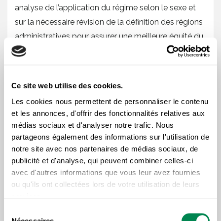
analyse de l’application du régime selon le sexe et
sur la nécessaire révision de la définition des régions
administratives pour assurer une meilleure équité du
traitement des dossiers.
Un pas en avant
Ce site web utilise des cookies.
Les cookies nous permettent de personnaliser le contenu
Bien qu’elle ne réponde pas à la revendication
et les annonces, d'offrir des fonctionnalités relatives aux
syndicale des douze meilleures semaines,
médias sociaux et d'analyser notre trafic. Nous
l’application de la méthode des quatorze meilleures
partageons également des informations sur l'utilisation de
semaines aux fins du calcul du taux prestations
notre site avec nos partenaires de médias sociaux, de
publicité et d'analyse, qui peuvent combiner celles-ci
représente un pas en avant. De même, l’ajout d’un
avec d'autres informations que vous leur avez fournies
critère permettant de rendre admissible à des
ou qu'ils ont collectées lors de votre utilisation de leurs
prestations une personne qui effectuerait au moins
services.
15 heures de travail par semaine pendant 20
Sélection
semaines, sans égard au taux de chômage de sa
Nécessaires