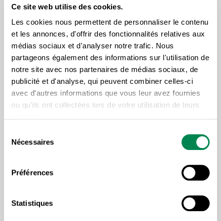
Ce site web utilise des cookies.
la joute électorale. « Nous continuerons de livrer les
Les cookies nous permettent de personnaliser le contenu
revendications de nos membres, mais nous ne leur
et les annonces, d'offrir des fonctionnalités relatives aux
dirons pas pour qui voter », a indiqué Luc Vachon.
médias sociaux et d'analyser notre trafic. Nous
partageons également des informations sur l'utilisation de
Rappelons que les centrales syndicales, ainsi que
notre site avec nos partenaires de médias sociaux, de
plusieurs syndicats, organisent conjointement une
publicité et d'analyse, qui peuvent combiner celles-ci
manifestation
, le samedi 28 avril, pour faire connaître
avec d'autres informations que vous leur avez fournies
ou qu'ils ont collectées lors de votre utilisation de leurs
aux politiciens leurs revendications. Ils marcheront,
services.
entre autres, pour exiger des mesures pour améliorer
Sélection
la conciliation travail-famille-études, pour assurer un
Nécessaires
du
réinvestissement dans les services publics et les
consentement
programmes sociaux, pour mettre en place des
Préférences
mesures concrètes pour mettre fin aux surcharges
de travail, pour augmenter le salaire minimum à 15 $
Statistiques
l’heure, pour poursuivre la lutte contre les paradis
fiscaux ainsi que pour assurer une transition juste