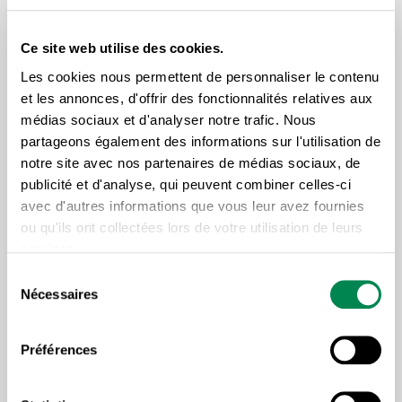
collective suivante.
Pour ce qui est des agences de
Ce site web utilise des cookies.
placement de personnel, le fait de
Les cookies nous permettent de personnaliser le contenu
rendre solidairement responsables
et les annonces, d'offrir des fonctionnalités relatives aux
l’agence et l’entreprise cliente des
médias sociaux et d'analyser notre trafic. Nous
obligations pécuniaires à l’égard des
partageons également des informations sur l'utilisation de
salariés est essentiel pour éviter les
notre site avec nos partenaires de médias sociaux, de
batailles juridiques interminables visant à
publicité et d'analyse, qui peuvent combiner celles-ci
déterminer qui est l’employeur. En
avec d'autres informations que vous leur avez fournies
pratique, elles découragent plus souvent
ou qu'ils ont collectées lors de votre utilisation de leurs
qu’autrement les salariés à réclamer leur
services.
dû. Nous avons toutefois des craintes en
Sélection
ce qui a trait à l’applicabilité réelle de
Nécessaires
du
l’interdiction de payer moins un salarié
consentement
d’agence qu’un salarié de l’entreprise
cliente. Il sera interdit de donner des
Préférences
conditions différentes « uniquement » à
cause de leur statut. Il existe de multiples