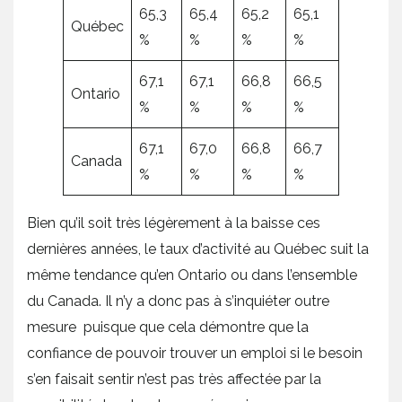
65,3
65,4
65,2
65,1
Québec
%
%
%
%
67,1
67,1
66,8
66,5
Ontario
%
%
%
%
67,1
67,0
66,8
66,7
Canada
%
%
%
%
Bien qu’il soit très légèrement à la baisse ces
dernières années, le taux d’activité au Québec suit la
même tendance qu’en Ontario ou dans l’ensemble
du Canada. Il n’y a donc pas à s’inquiéter outre
mesure puisque que cela démontre que la
confiance de pouvoir trouver un emploi si le besoin
s’en faisait sentir n’est pas très affectée par la