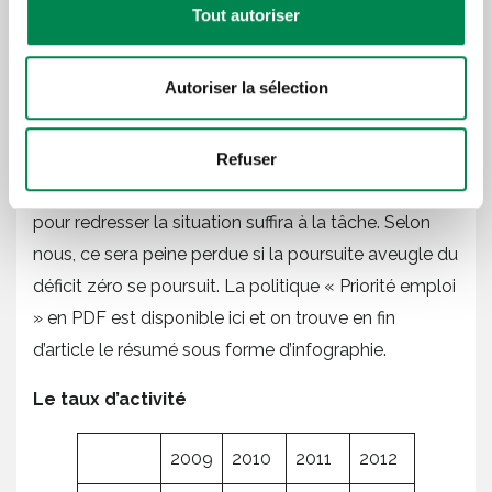
Tout autoriser
intérieure, celle-là même qui avait permis au Québec
de mieux traverser que d’habitude la récession et
Autoriser la sélection
surtout de ne pas être entraîné dans les abîmes par
la situation aux États-Unis. On verra si la politique
« Priorité emploi », dévoilée le 7 octobre 2013 par le
Refuser
gouvernement Marois, comme plan économique
pour redresser la situation suffira à la tâche. Selon
nous, ce sera peine perdue si la poursuite aveugle du
déficit zéro se poursuit. La politique « Priorité emploi
» en PDF est disponible ici et on trouve en fin
d’article le résumé sous forme d’infographie.
Le taux d’activité
2009
2010
2011
2012