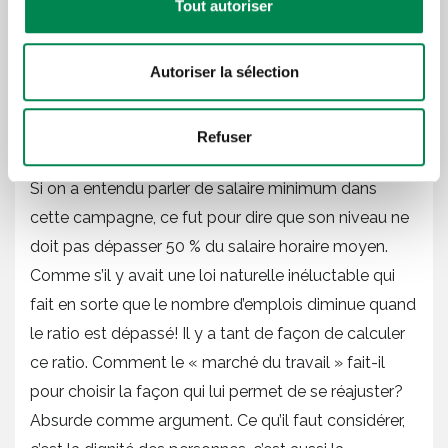
Tout autoriser
leur valeur. Malheureusement, la tendance veut que
ce soit une forte probabilité puisque leur
Autoriser la sélection
financement est resté pratiquement le même depuis
15 ans laissant ainsi les gens qui y travaillent bien
Refuser
souvent à bout de souffle.
Si on a entendu parler de salaire minimum dans
cette campagne, ce fut pour dire que son niveau ne
doit pas dépasser 50 % du salaire horaire moyen.
Comme s’il y avait une loi naturelle inéluctable qui
fait en sorte que le nombre d’emplois diminue quand
le ratio est dépassé! Il y a tant de façon de calculer
ce ratio. Comment le « marché du travail » fait-il
pour choisir la façon qui lui permet de se réajuster?
Absurde comme argument. Ce qu’il faut considérer,