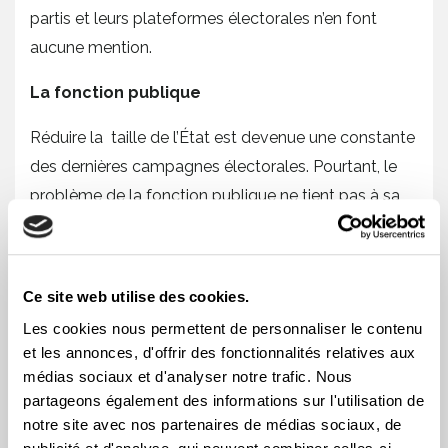
partis et leurs plateformes électorales n’en font
aucune mention.
La fonction publique
Réduire la taille de l’État est devenue une constante
des dernières campagnes électorales. Pourtant, le
problème de la fonction publique ne tient pas à sa
taille ou à son financement. Il réside dans le besoin
de fierté et de valorisation des gens qui y œuvrent.
C’est en tout cas ce que démontre la recherche
Ce site web utilise des cookies.
scientifique en la matière. Or, il n’est pas difficile de
Les cookies nous permettent de personnaliser le contenu
comprendre la démotivation du personnel de la
et les annonces, d'offrir des fonctionnalités relatives aux
fonction publique puisque, ces dernières années,
médias sociaux et d'analyser notre trafic. Nous
aucun gouvernement ne s’étant porté à sa défense.
partageons également des informations sur l'utilisation de
notre site avec nos partenaires de médias sociaux, de
Au contraire, on l’a attaqué sans relâche, comme si