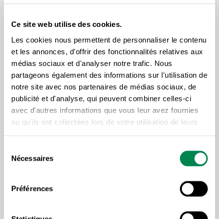
États américains, la politique commerciale fédérale
Ce site web utilise des cookies.
est révisée régulièrement par des Commissions
Les cookies nous permettent de personnaliser le contenu
citoyennes sur la politique commerciale; en octobre
et les annonces, d'offrir des fonctionnalités relatives aux
2007, le gouvernement du Costa Rica a tenu un
médias sociaux et d'analyser notre trafic. Nous
référendum national pour recueillir le point de vue
partageons également des informations sur l'utilisation de
des citoyens et citoyennes sur l’Accord de libre-
notre site avec nos partenaires de médias sociaux, de
échange République Dominicaine-Amérique
publicité et d'analyse, qui peuvent combiner celles-ci
avec d'autres informations que vous leur avez fournies
centrale (DR-CAFTA).
ou qu'ils ont collectées lors de votre utilisation de leurs
services.
S’il existe une différence entre l’AÉCG et ces autres
accords de commerce et d’investissements, c’est
Sélection
Nécessaires
du
sûrement le fait que l’accord Canada-UE aura un
consentement
impact encore plus grand sur la souveraineté
Préférences
provinciale ainsi que sur la marge de manœuvre
politique gouvernementale à tous les niveaux,
Statistiques