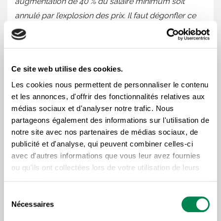
augmentation de 40 % du salaire minimum soit
annulé par l’explosion des prix. Il faut dégonfler ce
mythe. Le coût de la main-d’œuvre ne représente
qu’une petite part du prix. Même dans les services,
c’est souvent autour de 15 %. Ça veut dire, par
Ce site web utilise des cookies.
exemple, que pour un repas au resto de 10 $, le
Les cookies nous permettent de personnaliser le contenu
salaire minimum à 15 $ ferait peut-être monter le
et les annonces, d'offrir des fonctionnalités relatives aux
prix à 10,60 $. En contrepartie, une telle hausse du
médias sociaux et d'analyser notre trafic. Nous
salaire minimum aurait un impact indéniable sur
partageons également des informations sur l'utilisation de
l’activité économique en plus de contribuer à
notre site avec nos partenaires de médias sociaux, de
publicité et d'analyse, qui peuvent combiner celles-ci
accroître le niveau de vie de milliers de travailleuses
avec d'autres informations que vous leur avez fournies
et travailleurs et de leur famille
», soutient Jean
ou qu'ils ont collectées lors de votre utilisation de leurs
Lacharité.
services.
Sélection
Nécessaires
du
consentement