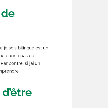
 de
e je sois bilingue est un
e ne donne pas de
ar contre, si j’ai un
omprendre.
 d’être