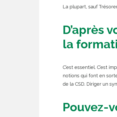
La plupart, sauf Trésorer
D’après v
la format
C’est essentiel. C’est i
notions qui font en sort
de la CSD. Diriger un sy
Pouvez-v