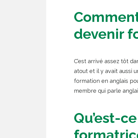
Comment e
devenir f
C’est arrivé assez tôt da
atout et il y avait auss
formation en anglais pour 
membre qui parle anglais
Qu’est-ce
formatric