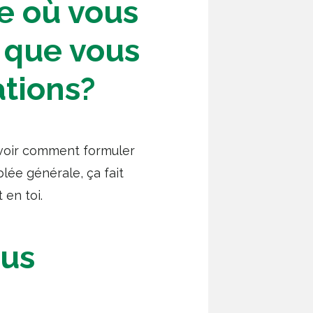
te où vous
 que vous
ations?
savoir comment formuler
lée générale, ça fait
 en toi.
ous