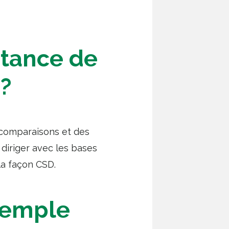
rtance de
s?
s comparaisons et des
 diriger avec les bases
la façon CSD.
xemple