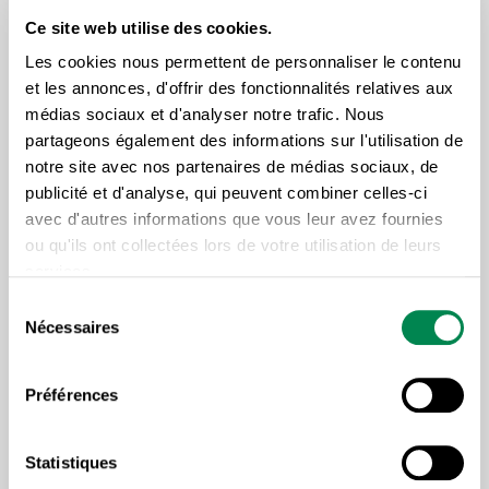
de l’industrie forestière. De plus, il a fait l’objet de
Ce site web utilise des cookies.
critiques nombreuses autant par les représentants
Les cookies nous permettent de personnaliser le contenu
des travailleurs que les autres utilisateurs de la forêt,
et les annonces, d'offrir des fonctionnalités relatives aux
les groupes environnementaux et les communautés
médias sociaux et d'analyser notre trafic. Nous
autochtones.
partageons également des informations sur l'utilisation de
notre site avec nos partenaires de médias sociaux, de
publicité et d'analyse, qui peuvent combiner celles-ci
« Québec doit déployer une vision d’avenir,
avec d'autres informations que vous leur avez fournies
en concertation avec tous les intervenants
ou qu'ils ont collectées lors de votre utilisation de leurs
services.
du secteur forestier, qui permettra d’assurer
Sélection
l’avenir de cette industrie, de maximiser les
Nécessaires
du
retombées économiques et de rendre des
consentement
services précieux à notre société. Notre bois
Préférences
ne demande qu’à être utilisé massivement
dans un grand chantier de création de
Statistiques
logements, dont nous avons cruellement