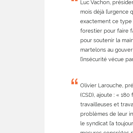
Luc Vachon, présiden
mois déjà l’urgence 
exactement ce type de
forestier pour faire
pour soutenir la main
martelons au gouver
l’insécurité vécue par
Olivier Larouche, pré
(CSD), ajoute : « 180
travailleuses et trava
problèmes de leur in
le syndicat l’a touj
mesures concrètes pou