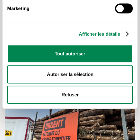
primauté de la personne et la démocratie.
Marketing
Afficher les détails
Tout autoriser
Lire plus d'articles sous la
même thématique
Autoriser la sélection
Refuser