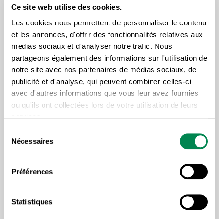
pas faire l’unanimité?
», s’interroge le
Ce site web utilise des cookies.
président de la CSD, Luc Vachon.
Les cookies nous permettent de personnaliser le contenu
et les annonces, d'offrir des fonctionnalités relatives aux
médias sociaux et d'analyser notre trafic. Nous
En outre, la compagnie NORPAC, qui depuis 2016,
partageons également des informations sur l'utilisation de
appartient à un fonds de couverture new yorkais,
notre site avec nos partenaires de médias sociaux, de
One Rock Capital, serait en difficultés financières. En
publicité et d'analyse, qui peuvent combiner celles-ci
avec d'autres informations que vous leur avez fournies
portant plainte, elle espère ainsi se donner du temps,
ou qu'ils ont collectées lors de votre utilisation de leurs
estime notamment Michel Vincent, directeur
services.
Économie et marchés au Conseil de l’industrie
Sélection
forestière du Québec (CIFQ).
Nécessaires
du
consentement
La CSD regroupe quelque 300 syndicats dans de
Préférences
nombreux secteurs d’activité et elle est l’une des
quatre centrales syndicales que compte le Québec.
Statistiques
Fondée en 1972, la CSD se distingue par son
approche humaniste, basée sur le respect, la