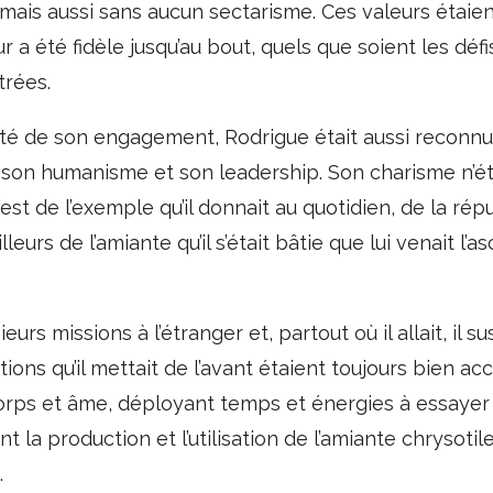
ais aussi sans aucun sectarisme. Ces valeurs étai
ur a été fidèle jusqu’au bout, quels que soient les défis
trées.
ualité de son engagement, Rodrigue était aussi recon
r son humanisme et son leadership. Son charisme n’é
C’est de l’exemple qu’il donnait au quotidien, de la r
leurs de l’amiante qu’il s’était bâtie que lui venait l’a
ieurs missions à l’étranger et, partout où il allait, il s
tions qu’il mettait de l’avant étaient toujours bien ac
 corps et âme, déployant temps et énergies à essayer
 la production et l’utilisation de l’amiante chrysot
.