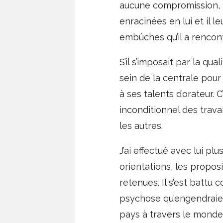
aucune compromission, m
enracinées en lui et il le
embûches qu’il a rencon
S’il s’imposait par la q
sein de la centrale pou
à ses talents d’orateur. 
inconditionnel des travail
les autres.
J’ai effectué avec lui plus
orientations, les proposi
retenues. Il s’est battu
psychose qu’engendraient
pays à travers le monde