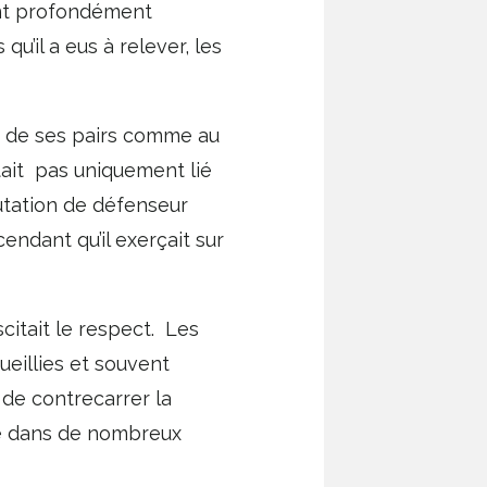
ent profondément
 qu’il a eus à relever, les
nu de ses pairs comme au
tait pas uniquement lié
éputation de défenseur
scendant qu’il exerçait sur
uscitait le respect. Les
cueillies et souvent
 de contrecarrer la
ile dans de nombreux