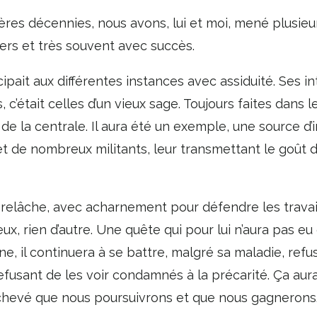
ères décennies, nous avons, lui et moi, mené plusieu
ers et très souvent avec succès.
cipait aux différentes instances avec assiduité. Ses i
c’était celles d’un vieux sage. Toujours faites dans l
 la centrale. Il aura été un exemple, une source d’i
 de nombreux militants, leur transmettant le goût d
relâche, avec acharnement pour défendre les travaill
eux, rien d’autre. Une quête qui pour lui n’aura pas eu
ne, il continuera à se battre, malgré sa maladie, ref
 refusant de les voir condamnés à la précarité. Ça aur
hevé que nous poursuivrons et que nous gagnerons