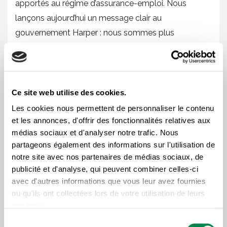
apportés au régime d’assurance-emploi. Nous
lançons aujourd’hui un message clair au
gouvernement Harper : nous sommes plus
déterminés que jamais à poursuivre la lutte »,
déclarent les représentants et représentantes des
coalitions régionales.
Ce site web utilise des cookies.
Un enjeu électoral pour
Les cookies nous permettent de personnaliser le contenu
et les annonces, d'offrir des fonctionnalités relatives aux
2015
médias sociaux et d'analyser notre trafic. Nous
partageons également des informations sur l'utilisation de
notre site avec nos partenaires de médias sociaux, de
publicité et d'analyse, qui peuvent combiner celles-ci
Rappelons que les 5 et 6 mars derniers, une
avec d'autres informations que vous leur avez fournies
ou qu'ils ont collectées lors de votre utilisation de leurs
trentaine de représentantes et représentants
services.
d’organisations syndicales, communautaires et
Sélection
étudiantes du Québec, de l’Ontario, du Nouveau-