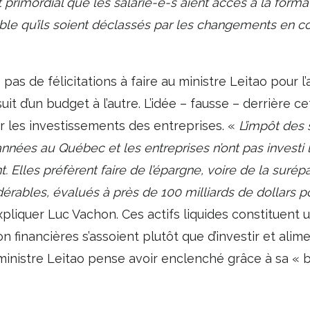
ait primordial que les salarié-e-s aient accès à la form
le qu’ils soient déclassés par les changements en c
 pas de félicitations à faire au ministre Leitao pour 
suit d’un budget à l’autre. L’idée – fausse – derrière 
r les investissements des entreprises. «
L’impôt des 
nées au Québec et les entreprises n’ont pas invest
 Elles préfèrent faire de l’épargne, voire de la suré
idérables, évalués à près de 100 milliards de dollars 
xpliquer Luc Vachon. Ces actifs liquides constituent u
n financières s’assoient plutôt que d’investir et alim
 ministre Leitao pense avoir enclenché grâce à sa «