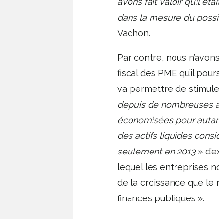
avons fait valoir qu’il ét
dans la mesure du possib
Vachon.
Par contre, nous n’avons
fiscal des PME qu’il pour
va permettre de stimule
depuis de nombreuses an
économisées pour autant.
des actifs liquides cons
seulement en 2013
» d’e
lequel les entreprises no
de la croissance que le
finances publiques ».