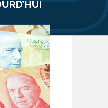
OURD’HUI