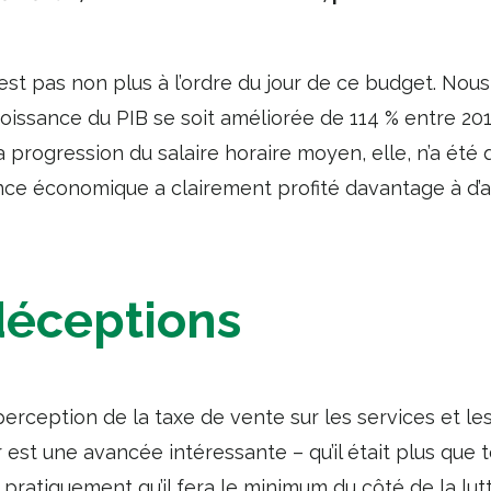
n’est pas non plus à l’ordre du jour de ce budget. Nou
roissance du PIB se soit améliorée de 114 % entre 20
la progression du salaire horaire moyen, elle, n’a été
sance économique a clairement profité davantage à d
déceptions
 perception de la taxe de vente sur les services et le
 est une avancée intéressante – qu’il était plus que t
atiquement qu’il fera le minimum du côté de la lutte