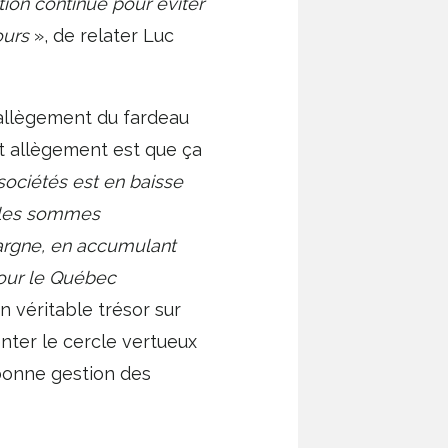
ation continue pour éviter
ours
», de relater Luc
l’allègement du fardeau
cet allègement est que ça
sociétés est en baisse
i les sommes
pargne, en accumulant
pour le Québec
n véritable trésor sur
enter le cercle vertueux
 bonne gestion des