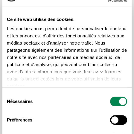
CLIQUEZ ICI POUR CONSULTER LE PDF DU
PROGRAMME
Ce site web utilise des cookies.
Les cookies nous permettent de personnaliser le contenu
Si vous avez des questions, contactez Simon
et les annonces, d'offrir des fonctionnalités relatives aux
Bussières, conseiller syndical de la CSD au 819 758-
médias sociaux et d'analyser notre trafic. Nous
3174.
partageons également des informations sur l'utilisation de
notre site avec nos partenaires de médias sociaux, de
publicité et d'analyse, qui peuvent combiner celles-ci
avec d'autres informations que vous leur avez fournies
ou qu'ils ont collectées lors de votre utilisation de leurs
services.
Sélection
Lire plus d'articles sous la
Nécessaires
du
même thématique
consentement
Préférences