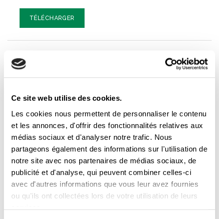
TÉLÉCHARGER
CONSTRUCTION
PRÉVENTION DES ACCIDENTS DU
,
TRAVAIL
Ce site web utilise des cookies.
Commentaires et réactions de la CSD au
projet de loi 152, la Loi modifiant diverses
Les cookies nous permettent de personnaliser le contenu
dispositions législatives concernant le
et les annonces, d'offrir des fonctionnalités relatives aux
domaine du travail afin principalement de
médias sociaux et d'analyser notre trafic. Nous
donner suite à certaines
partageons également des informations sur l'utilisation de
recommandations de la Commission
notre site avec nos partenaires de médias sociaux, de
Charbonneau
publicité et d'analyse, qui peuvent combiner celles-ci
avec d'autres informations que vous leur avez fournies
PDF | 708 KB
ou qu'ils ont collectées lors de votre utilisation de leurs
services.
TÉLÉCHARGER