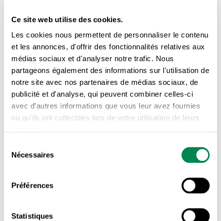
Ce site web utilise des cookies.
Les cookies nous permettent de personnaliser le contenu
et les annonces, d'offrir des fonctionnalités relatives aux
médias sociaux et d'analyser notre trafic. Nous
partageons également des informations sur l'utilisation de
notre site avec nos partenaires de médias sociaux, de
RESSOURCES DE TYPE FAMILIAL ET CERTAINES
publicité et d'analyse, qui peuvent combiner celles-ci
RESSOURCES INTERMÉDIAIRES
avec d'autres informations que vous leur avez fournies
ou qu'ils ont collectées lors de votre utilisation de leurs
La Cour supérieure permet aux
services.
familles d’accueil de négocier
Sélection
Nécessaires
d’égal à égal avec le
du
consentement
gouvernement
Préférences
28 AVRIL 2022
Statistiques